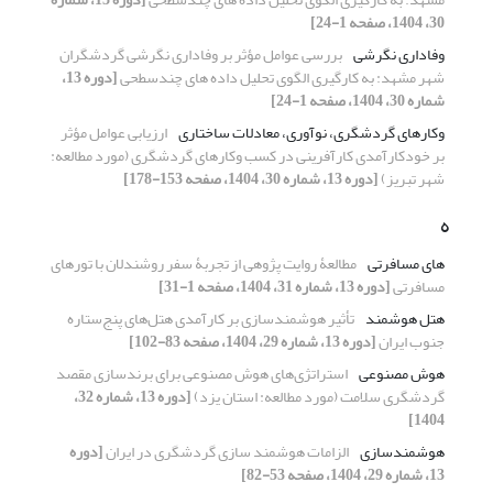
30، 1404، صفحه 1-24]
وفاداری نگرشی
بررسی عوامل مؤثر بر وفاداری نگرشی گردشگران
شهر مشهد: به کارگیری الگوی تحلیل داده ‏های چندسطحی
[دوره 13،
شماره 30، 1404، صفحه 1-24]
وکارهای گردشگری، نوآوری، معادلات ساختاری
ارزیابی عوامل مؤثر
بر خودکارآمدی کارآفرینی در کسب­ وکارهای گردشگری (مورد مطالعه:
شهر تبریز)
[دوره 13، شماره 30، 1404، صفحه 153-178]
ه
های مسافرتی
مطالعۀ روایت ­پژوهی از تجربۀ سفر روشندلان با تور­های
مسافرتی
[دوره 13، شماره 31، 1404، صفحه 1-31]
هتل هوشمند
تأثیر هوشمندسازی بر کارآمدی هتل‌های پنج‌ستاره
جنوب ایران
[دوره 13، شماره 29، 1404، صفحه 83-102]
هوش مصنوعی
استراتژی‌های هوش مصنوعی برای برندسازی مقصد
گردشگری سلامت (مورد مطالعه: استان یزد)
[دوره 13، شماره 32،
1404]
هوشمند‌سازی
الزامات هوشمند سازی گردشگری در ایران
[دوره
13، شماره 29، 1404، صفحه 53-82]