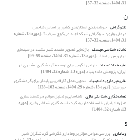
31، 1404، صفحه 32-57]
ن
نتنوگرافی
خوشه‌بندی استان‌های کشور بر اساس شاخص
مهمان‌نوازی؛ نتنوگرافی شبکه اجتماعی کوچ سرفینگ
[دوره 13، شماره
31، 1404، صفحه 32-57]
نشانه شناسی فیسک
بازنمایی تصویر مقصد شهر مشهد در سینمای
ایران پس از انقلاب
[دوره 13، شماره 31، 1404، صفحه 59-99]
نظریه ‏داده ‏بنیاد
طراحی الگویی برای توسعه گردشگری عشایری در
ایران: پژوهش داده بنیاد
[دوره 13، شماره 32، 1404]
نظریه‌پردازی داده‌بنیاد
تدوین مدل کارآفرینی پایدار برای گردشگری
خوزستان
[دوره 13، شماره 29، 1404، صفحه 103-128]
نقشه‌‏نگاری شناختی فازی
شناسایی و تحلیل موانع هوشمندسازی
هتل‌های ایران با استفاده از رویکرد نقشه‌نگاری شناختی فازی
[دوره
13، شماره 32، 1404]
و
وفاداری
بررسی عوامل مؤثر بر وفاداری نگرشی گردشگران شهر
مشهد: به کارگیری الگوی تحلیل داده ‏های چندسطحی
[دوره 13، شماره