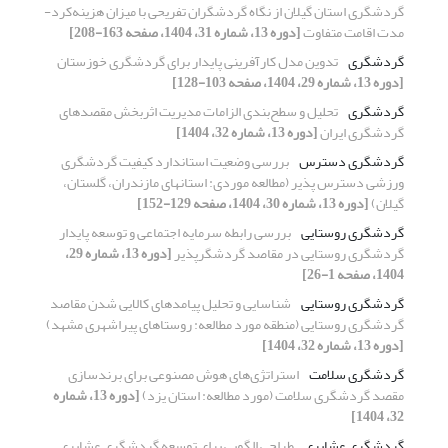
گردشگری استان گیلان از نگاه گردشگران تفریحی با میزان هزینه‌کرد-
مدت اقامت متفاوت
[دوره 13، شماره 31، 1404، صفحه 163-208]
گردشگری
تدوین مدل کارآفرینی پایدار برای گردشگری خوزستان
[دوره 13، شماره 29، 1404، صفحه 103-128]
گردشگری
تحلیل و سطح‌بندی الزامات مدیریت اثربخش مقصدهای
گردشگری ایران
[دوره 13، شماره 32، 1404]
گردشگری دسترس­
بررسی وضعیت استاندارد کیفیت گردشگری
ورزشی دسترس­ پذیر (مطالعه موردی: استان­های مازندران، گلستان،
گیلان)
[دوره 13، شماره 30، 1404، صفحه 129-152]
گردشگری روستایی
بررسی رابطه سرمایه اجتماعی و توسعه پایدار
گردشگری روستایی در مقاصد گردشگرپذیر
[دوره 13، شماره 29،
1404، صفحه 1-26]
گردشگری روستایی
شناسایی و تحلیل پیامد‌های کالایی شدن مقاصد
گردشگری روستایی (منطقه مورد مطالعه: روستاهای پیراشهری مشهد)
[دوره 13، شماره 32، 1404]
گردشگری سلامت
استراتژی‌های هوش مصنوعی برای برندسازی
مقصد گردشگری سلامت (مورد مطالعه: استان یزد)
[دوره 13، شماره
32، 1404]
گردشگری عشایری
طراحی الگویی برای توسعه گردشگری عشایری