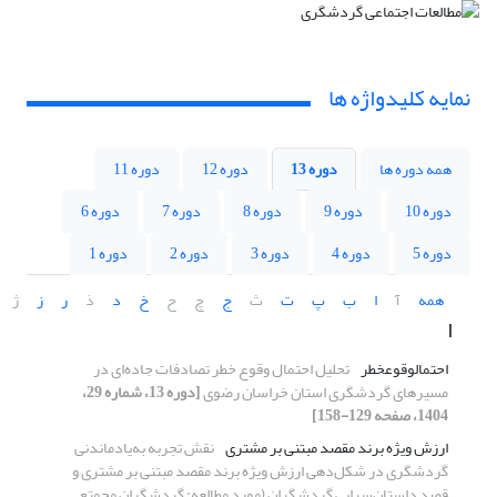
نمایه کلیدواژه ها
همه دوره ها
دوره 13
دوره 12
دوره 11
دوره 10
دوره 9
دوره 8
دوره 7
دوره 6
دوره 5
دوره 4
دوره 3
دوره 2
دوره 1
همه
آ
ا
ب
پ
ت
ث
ج
چ
ح
خ
د
ذ
ر
ز
ژ
ا
احتمال‎وقوع‎خطر
تحلیل احتمال ‎وقوع‎ خطر تصادفات جاده‌ای در
مسیرهای گردشگری استان خراسان رضوی
[دوره 13، شماره 29،
1404، صفحه 129-158]
ارزش ویژه برند مقصد مبتنی بر مشتری
نقش تجربه به‌یادماندنی
گردشگری در شکل‌دهی ارزش ویژه برند مقصد مبتنی بر مشتری و
قصد داستان‌سرایی ‌گردشگران (مورد مطالعه: گردشگران مجمتع