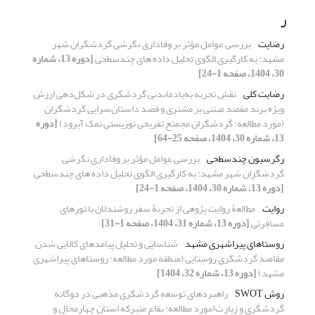
ر
رضایت
بررسی عوامل مؤثر بر وفاداری نگرشی گردشگران شهر
مشهد: به کارگیری الگوی تحلیل داده ‏های چندسطحی
[دوره 13، شماره
30، 1404، صفحه 1-24]
رضایت کلی
نقش تجربه به‌یادماندنی گردشگری در شکل‌دهی ارزش
ویژه برند مقصد مبتنی بر مشتری و قصد داستان‌سرایی ‌گردشگران
(مورد مطالعه: گردشگران مجمتع تفریحی توریستی نمک آبرود)
[دوره
13، شماره 30، 1404، صفحه 25-64]
رگرسیون چندسطحی
بررسی عوامل مؤثر بر وفاداری نگرشی
گردشگران شهر مشهد: به کارگیری الگوی تحلیل داده ‏های چندسطحی
[دوره 13، شماره 30، 1404، صفحه 1-24]
روایت­
مطالعۀ روایت ­پژوهی از تجربۀ سفر روشندلان با تور­های
مسافرتی
[دوره 13، شماره 31، 1404، صفحه 1-31]
روستاهای پیراشهری مشهد
شناسایی و تحلیل پیامد‌های کالایی شدن
مقاصد گردشگری روستایی (منطقه مورد مطالعه: روستاهای پیراشهری
مشهد)
[دوره 13، شماره 32، 1404]
روش SWOT
راهبردهای توسعه گردشگری مذهبی در دوگانه
گردشگری و زیارت(مورد مطالعه: بقاع متبرکه استان چهارمحال و