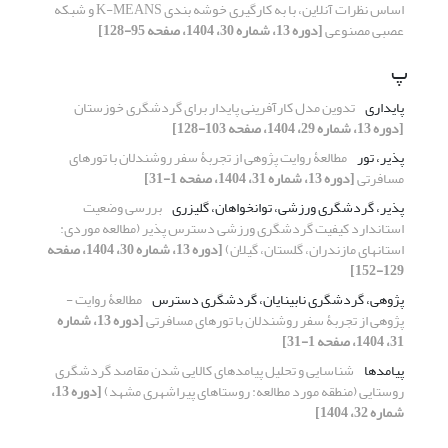
اساس نظرات آنلاین، با به کارگیری خوشه­ بندی K-MEANS و شبکه
عصبی مصنوعی
[دوره 13، شماره 30، 1404، صفحه 95-128]
پ
پایداری
تدوین مدل کارآفرینی پایدار برای گردشگری خوزستان
[دوره 13، شماره 29، 1404، صفحه 103-128]
پذیر، تور­
مطالعۀ روایت ­پژوهی از تجربۀ سفر روشندلان با تور­های
مسافرتی
[دوره 13، شماره 31، 1404، صفحه 1-31]
پذیر، گردشگری ورزشی، توانخواهان، گلیزری
بررسی وضعیت
استاندارد کیفیت گردشگری ورزشی دسترس­ پذیر (مطالعه موردی:
استان­های مازندران، گلستان، گیلان)
[دوره 13، شماره 30، 1404، صفحه
129-152]
پژوهی، گردشگری نابینایان، گردشگری دسترس­
مطالعۀ روایت ­
پژوهی از تجربۀ سفر روشندلان با تور­های مسافرتی
[دوره 13، شماره
31، 1404، صفحه 1-31]
پیامد‌ها
شناسایی و تحلیل پیامد‌های کالایی شدن مقاصد گردشگری
روستایی (منطقه مورد مطالعه: روستاهای پیراشهری مشهد)
[دوره 13،
شماره 32، 1404]