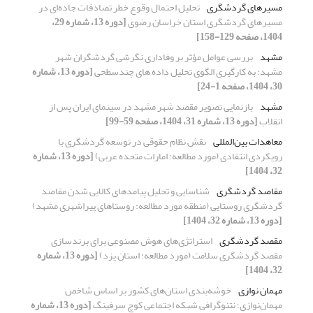
مسیرهای گردشگری
تحلیل احتمال ‎وقوع‎ خطر تصادفات جاده‌ای در
مسیرهای گردشگری استان خراسان رضوی
[دوره 13، شماره 29،
1404، صفحه 129-158]
مشهد
بررسی عوامل مؤثر بر وفاداری نگرشی گردشگران شهر
مشهد: به کارگیری الگوی تحلیل داده ‏های چندسطحی
[دوره 13، شماره
30، 1404، صفحه 1-24]
مشهد
بازنمایی تصویر مقصد شهر مشهد در سینمای ایران پس از
انقلاب
[دوره 13، شماره 31، 1404، صفحه 59-99]
معاهدات بین‌المللی
نقش نظام حقوقی در توسعه گردشگری با
رویکردی انتقادی (مورد مطالعه: امارات متحده عربی)
[دوره 13، شماره
32، 1404]
مقاصد گردشگری
شناسایی و تحلیل پیامد‌های کالایی شدن مقاصد
گردشگری روستایی (منطقه مورد مطالعه: روستاهای پیراشهری مشهد)
[دوره 13، شماره 32، 1404]
مقصد گردشگری
استراتژی‌های هوش مصنوعی برای برندسازی
مقصد گردشگری سلامت (مورد مطالعه: استان یزد)
[دوره 13، شماره
32، 1404]
مهمان نوازی
خوشه‌بندی استان‌های کشور بر اساس شاخص
مهمان‌نوازی؛ نتنوگرافی شبکه اجتماعی کوچ سرفینگ
[دوره 13، شماره