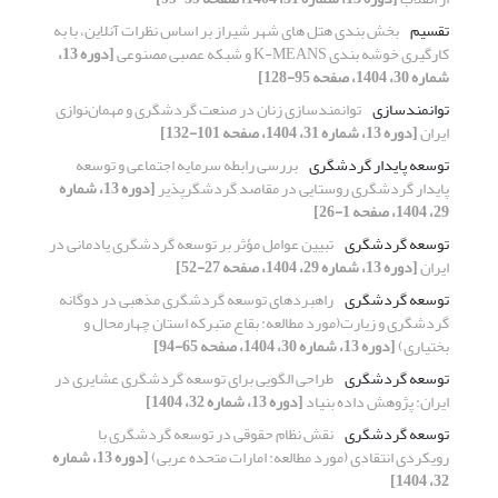
تقسیم­
بخش ­بندی هتل­ های شهر شیراز بر اساس نظرات آنلاین، با به
کارگیری خوشه­ بندی K-MEANS و شبکه عصبی مصنوعی
[دوره 13،
شماره 30، 1404، صفحه 95-128]
توانمندسازی
توانمندسازی زنان در صنعت گردشگری و مهمان‌نوازی
ایران
[دوره 13، شماره 31، 1404، صفحه 101-132]
توسعه پایدار گردشگری
بررسی رابطه سرمایه اجتماعی و توسعه
پایدار گردشگری روستایی در مقاصد گردشگرپذیر
[دوره 13، شماره
29، 1404، صفحه 1-26]
توسعه گردشگری
تبیین عوامل مؤثر بر توسعه گردشگری یادمانی در
ایران
[دوره 13، شماره 29، 1404، صفحه 27-52]
توسعه گردشگری
راهبردهای توسعه گردشگری مذهبی در دوگانه
گردشگری و زیارت(مورد مطالعه: بقاع متبرکه استان چهارمحال و
بختیاری)
[دوره 13، شماره 30، 1404، صفحه 65-94]
توسعه گردشگری
طراحی الگویی برای توسعه گردشگری عشایری در
ایران: پژوهش داده بنیاد
[دوره 13، شماره 32، 1404]
توسعه گردشگری
نقش نظام حقوقی در توسعه گردشگری با
رویکردی انتقادی (مورد مطالعه: امارات متحده عربی)
[دوره 13، شماره
32، 1404]