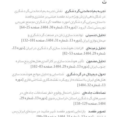
ت
تجربه به‌یادماندنی گردشگری
نقش تجربه به‌یادماندنی گردشگری
در شکل‌دهی ارزش ویژه برند مقصد مبتنی بر مشتری و قصد
داستان‌سرایی ‌گردشگران (مورد مطالعه: گردشگران مجمتع تفریحی
توریستی نمک آبرود)
[دوره 13، شماره 30، 1404، صفحه 25-64]
تحلیل جنسیتی
توانمندسازی زنان در صنعت گردشگری و
مهمان‌نوازی ایران
[دوره 13، شماره 31، 1404، صفحه 101-132]
تحلیل زمینه‌ای
الزامات هوشمند سازی گردشگری در ایران
[دوره 13،
شماره 29، 1404، صفحه 53-82]
تحلیل مضمون
تأثیر هوشمندسازی بر کارآمدی هتل‌های پنج‌ستاره
جنوب ایران
[دوره 13، شماره 29، 1404، صفحه 83-102]
تحول دیجیتال در گردشگری
شناسایی و تحلیل موانع هوشمندسازی
هتل‌های ایران با استفاده از رویکرد نقشه‌نگاری شناختی فازی
[دوره
13، شماره 32، 1404]
تصادفات جاده‌ای
تحلیل احتمال ‎وقوع‎ خطر تصادفات جاده‌ای در
مسیرهای گردشگری استان خراسان رضوی
[دوره 13، شماره 29،
1404، صفحه 129-158]
تصویر مقصد
بازنمایی تصویر مقصد شهر مشهد در سینمای ایران پس
از انقلاب
[دوره 13، شماره 31، 1404، صفحه 59-99]