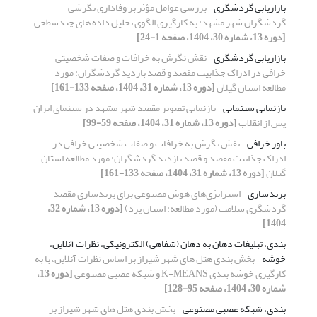
بازاریابی گردشگری
بررسی عوامل مؤثر بر وفاداری نگرشی
گردشگران شهر مشهد: به کارگیری الگوی تحلیل داده ‏های چندسطحی
[دوره 13، شماره 30، 1404، صفحه 1-24]
بازاریابی گردشگری
نقش نگرش به خرافات و صفات شخصیتی
خرافی در ادراک جذابیت مقصد و قصد بازدید گردشگران: مورد
مطالعه استان گیلان
[دوره 13، شماره 31، 1404، صفحه 133-161]
بازنمایی سینمایی
بازنمایی تصویر مقصد شهر مشهد در سینمای ایران
پس از انقلاب
[دوره 13، شماره 31، 1404، صفحه 59-99]
باور خرافی
نقش نگرش به خرافات و صفات شخصیتی خرافی در
ادراک جذابیت مقصد و قصد بازدید گردشگران: مورد مطالعه استان
گیلان
[دوره 13، شماره 31، 1404، صفحه 133-161]
برندسازی
استراتژی‌های هوش مصنوعی برای برندسازی مقصد
گردشگری سلامت (مورد مطالعه: استان یزد)
[دوره 13، شماره 32،
1404]
بندی، تبلیغات دهان به دهان (شفاهی) الکترونیکی، نظرات آنلاین،
خوشه­
بخش ­بندی هتل­ های شهر شیراز بر اساس نظرات آنلاین، با به
کارگیری خوشه­ بندی K-MEANS و شبکه عصبی مصنوعی
[دوره 13،
شماره 30، 1404، صفحه 95-128]
بندی، شبکه عصبی مصنوعی
بخش ­بندی هتل­ های شهر شیراز بر