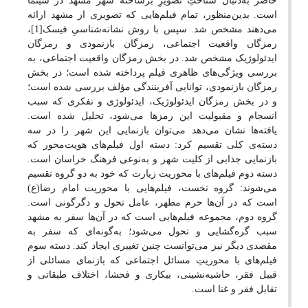
حاضر به‌دنبال شناختِ تصویرِ برساخته شهر مشهد در سینما
است. بدین‌منظور، تمام فیلم‌هایی که تصویری از مشهد ارائه
می‌دهند مشخص شد. سپس با روش نشانه‌شناسیِ فیسک
[1]
،
رمزگان واقعیت اجتماعی، رمزگان بازنمودی و رمزگان
ایدئولوژیک مشخص شد. در بخش رمزگان واقعیت اجتماعی، به
بررسی ویژگی‌های ظاهری فیلم پرداخته شده است؛ در بخش
رمزگان بازنمودی، توانایی آفرینندگی مؤلف بررسی شده است؛
و در بخش رمزگان ایدئولوژیک، ایدئولوژی و تفکری که سبب
انسجام و مقبولیت این رمزها می‌شود، تحلیل شده است.
یافته‌ها نشان می‌دهد می‌توان بازنمایی این شهر را در سه
دسته‌ی کلی تقسیم کرد: دسته اول فیلم‌های هویت‌محور که
بازنمایی جذابی از کلیت شهر و به‌نوعی فرهنگ خراسان است.
دسته دوم فیلم‌های با محوریت زیارت که خود به دو گروه تقسیم
می‌شوند: گروه نخست، فیلم‌هایی با محوریت امام رضا(ع)
است که در آن‌ها حرم مطهر، عامل تحول و دگرگونی است.
گروه دوم، مجموعه‌ فیلم‌هایی است که در آن‌ها سفر به مشهد
سبب گره‌گشایی و تحول می‌شود؛ به‌گونه‌ای که سفر به
مقصدی دیگر نیز می‌توانست چنین تغییری ایجاد کند. دسته سوم
فیلم‌های با محوریتِ مسائل اجتماعی که بازنمای مسائلی از
قبیل فقر، حاشیه‌نشینی، بیکاری و فحشا، اختلاف طبقاتی و
تقابل فقر و غنا است.