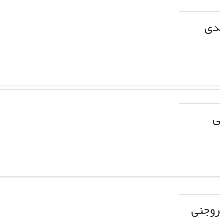
دی
ی
روجنی