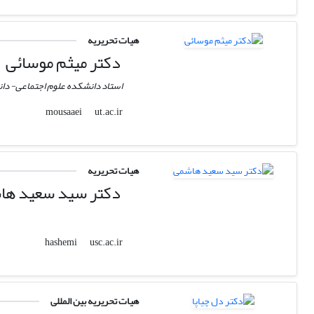
هیات تحریریه
دکتر میثم موسائی
استاد دانشکده علوم اجتماعی- دان
ut.ac.ir
mousaaei
هیات تحریریه
دکتر سید سعید ها
usc.ac.ir
hashemi
هیات تحریریه بین المللی