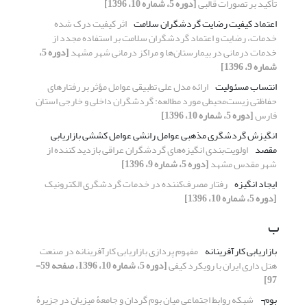
تأکید بر تصورات قالبی
[دوره 5، شماره 10، 1396]
اعتماد کیفیت رضایت گردشگران سلامت
اثر کیفیت درک شده
خدمات، رضایت و اعتماد گردشگران سلامت بر استفاده مجدد از
خدمات درمانی در بیمارستان‌ها و مراکز درمانی شهر مشهد
[دوره 5،
شماره 9، 1396]
انتساب مسئولیت
ارائه مدل علی تطبیقی عوامل مؤثر بر رفتارهای
حفاظتی زیست‌محیطی مورد مطالعه: گردشگران داخلی و خارجی استان
فارس
[دوره 5، شماره 10، 1396]
انگیزش گردشگری مذهبی عوامل رانشی عوامل کششی بازاریابی
مقصد
اولویت‌بندی انگیزه‌های گردشگران عراقی بازدید کننده از
شهر مقدس مشهد
[دوره 5، شماره 9، 1396]
ایجاد انگیزه
رفتار مصرف‌کننده در خدمات گردشگری الکترونیک
[دوره 5، شماره 10، 1396]
ب
بازاریابی کارآفرینانه
مفهوم پردازی بازاریابی کارآفرینانه در صنعت
هتل داری ایران با رویکرد کیفی
[دوره 5، شماره 10، 1396، صفحه 59-
97]
بوم¬
شبکه روابط اجتماعی میان بوم گردان و جامعۀ میزبان در جزیرۀ