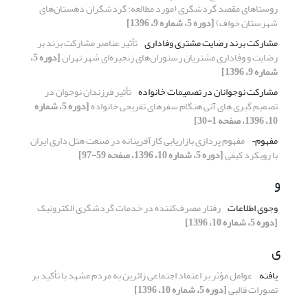
روستاهای مقصد گردشگری (مورد مطالعه: گردشگران دهستان‌های
شهرستان خواف)
[دوره 5، شماره 9، 1396]
مشارکت برند رضایت مشتری وفاداری
تأثیر عناصر مشارکت برند بر
رضایت و وفاداری مشتریان رستوران‌های زنجیره‌ای شهر تهران
[دوره 5،
شماره 9، 1396]
مشارکت نوجوانان در تصمیمات خانواده
تأثیر فرزندان نوجوان در
تصمیم گیری های آنی هنگام سفرهای تفریحی خانواده
[دوره 5، شماره
10، 1396، صفحه 1-30]
مفهوم¬
مفهوم پردازی بازاریابی کارآفرینانه در صنعت هتل داری ایران
با رویکرد کیفی
[دوره 5، شماره 10، 1396، صفحه 59-97]
و
وجوی اطلاعات
رفتار مصرف‌کننده در خدمات گردشگری الکترونیک
[دوره 5، شماره 10، 1396]
ی
یافته
عوامل مؤثر بر اعتماد اجتماعی زائرین به مردم مشهد با تأکید بر
تصورات قالبی
[دوره 5، شماره 10، 1396]