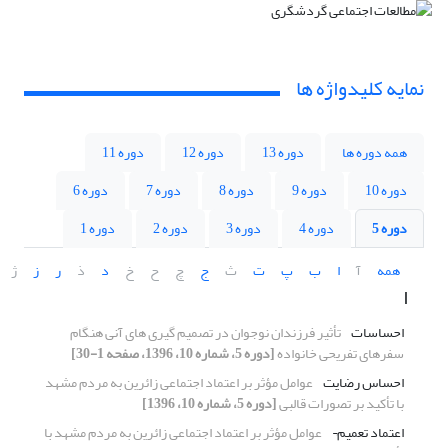
نمایه کلیدواژه ها
همه دوره ها
دوره 13
دوره 12
دوره 11
دوره 10
دوره 9
دوره 8
دوره 7
دوره 6
دوره 5
دوره 4
دوره 3
دوره 2
دوره 1
همه
آ
ا
ب
پ
ت
ث
ج
چ
ح
خ
د
ذ
ر
ز
ژ
ا
احساسات
تأثیر فرزندان نوجوان در تصمیم گیری های آنی هنگام
سفرهای تفریحی خانواده
[دوره 5، شماره 10، 1396، صفحه 1-30]
احساس رضایت
عوامل مؤثر بر اعتماد اجتماعی زائرین به مردم مشهد
با تأکید بر تصورات قالبی
[دوره 5، شماره 10، 1396]
اعتماد تعمیم¬
عوامل مؤثر بر اعتماد اجتماعی زائرین به مردم مشهد با