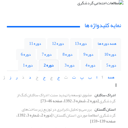
نمایه کلیدواژه ها
همه دوره ها
دوره 13
دوره 12
دوره 11
دوره 10
دوره 9
دوره 8
دوره 7
دوره 6
دوره 5
دوره 4
دوره 3
دوره 2
دوره 1
همه
آ
ا
ب
پ
ت
ث
ج
چ
ح
خ
د
ذ
ر
ز
ژ
ا
ادراک ساکنان
مشوق توسعه یا تهدید سنت: ادراک ساکنان کنگ از
گردشگری
[دوره 2، شماره 3، 1392، صفحه 46-73]
استان گلستان
بررسی و تحلیل نابرابری در توزیع زیرساخت‌های
گردشگری (مطالعۀ موردی: استان گلستان)
[دوره 2، شماره 3، 1392،
صفحه 139-159]