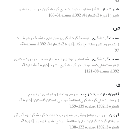
45]
شهر شیراز
انگیزه ها و محدودیت های گردشگران در سفر به شهر
شیراز
[دوره 2، شماره 4، 1392، صفحه 51-68]
ص
صنعت گردشگری
توسعۀ گردشگری زمین های حاشیۀ دریاچۀ سد
زاینده رود شهرستان چادگان
[دوره 2، شماره 3، 1392، صفحه 74-
97]
صنعت گردشگری
شناسایی عوامل زمینه ساز صنعت در بهره برداری
از فرصت های کسب و کار در گردشگری مشهد
[دوره 2، شماره 3،
1392، صفحه 98-121]
ق
قانون اندازه ـ مرتبه زیپف
بررسی و تحلیل نابرابری در توزیع
زیرساخت‌های گردشگری (مطالعۀ موردی: استان گلستان)
[دوره 2،
شماره 3، 1392، صفحه 139-159]
قزوین
بررسی عوامل مؤثر بر تصویر برند مقصد گردشگری و تأثیر آن
بر رفتار گردشگران داخلی ( مطالعۀ موردی: شهر قزوین )
[دوره 2،
شماره 3، 1392، صفحه 122-138]