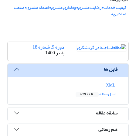
کیفیت خدمات# رضایت مشتری# وفاداری مشتری# اعتماد مشتری# صنعت
هتلداری#
دوره 9، شماره 18
پاییز 1400
فایل ها
XML
اصل مقاله
679.77 K
سابقه مقاله
هم رسانی