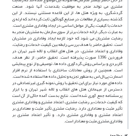
مشتری می تواند منجر به موفقیت بلندمدت آنها شود. صنعت
گردشگری، به ویژه هتل ها، از این قاعده مستثنی نیستند. از این
گذشته، بسیاری از مطالعات در صنایع گوناگون ثابت کرده اند که ارئه ی
خدمات با کیفیت، یکی از عوامل اساسی در ایجاد وفاداری مشتری است.
به عبارت دیگر، ارائه خدمات برتر از سوی سازمان به مشتریان منجر به
رضایت مشتریان می شود که خود لازمه ایجاد وفاداری در مشتریان
است. تحقیق حاضر با هدف بررسی رابطه بین کیفیت خدمات و رضایت،
وفاداری و اعتماد مشتری، در هتل های انقلاب و لاله شهر تهران در
فروردین 1396 صورت پذیرفته است. تحقیق حاضر، از نظر هدف،
کاربردی و براساس روش گردآوری داده ها، توصیفی و از نوع پیمایشی
است. همچنین از روش معادلات ساختاری با استفاده از نرم افزار
اسمارت پی ال اس به منظور تجزیه و تحلیل داده ها استفاده شده است.
داده های مورد نیاز برای این تحقیق با روش نمونه گیری غیرتصادفی در
دسترس از میهمانان هتل های انقلاب و لاله شهر تهران و با ابزار
پرسشنامه جمع آوری شده است. نتایج بدست آمده حاکی از آن است
که کیفیت خدمات بر رضایت مشتری، اعتماد مشتری و وفاداری مشتری
تأثیر مثبت و معناداری دارد. رضایت مشتری تأثیر مثبت و معناداری بر
اعتماد مشتری و وفاداری مشتری دارد. و تأثیر اعتماد مشتری بر
وفاداری مشتری مثبت و معنادار است.
کلیدواژه‌ها