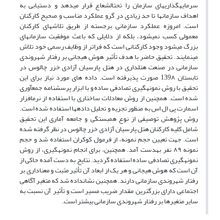
سرمایه­گذاری­های سازمان را تحت­الشعاع قرار می­دهد و دستیابی به
اهداف سازمان­ها تا حد زیادی در گرو عملکرد مناسب و صحیح کارکنان
است. امروزه عملکرد سازمانی برجسته از طریق تلاش­های کارکنان
معمولی کسب نمی­شود، بلکه از دلایلی که باعث موفقیت سازمان­های
بزرگ می­شود وجود کارکنانی است که فراتر از وظایف رسمی خود تلاش
می­نمایند. تحقیق حاضر با هدف تأثیر هوش هیجانی بر رفتار شهروندی
سازمانی در صنعت هتل­داری در هتل پارسیان آزادی خزر چالوس در
تابستان 139۸ صورت پذیرفته است. داده های مورد نیاز برای این
تحقیق با روش نمونه­گیری تصادفی ساده و با ابزار پرسش­نامه جمع­آوری
شده است. همچنین از روش معادلات ساختاری با استفاده از نرم­افزار
اسمارت پی ال اس به منظور تجزیه و تحلیل داده­ها استفاده شده است.
روش پژوهش توصیفی از نوع همبستگی و جامعه آماری این تحقیق
شامل کلیه کارکنان هتل پارسیان آزادی خزر چالوس در نظر گرفته ­شده
است. جهت تعیین حجم نمونه، از فرمول کوکران استفاده شد و حجم
نمونه ۸۹ نفر به­دست آمد. همچنین، برای انجام نمونه­گیری، از روش
نمونه­گیری تصادفی ساده استفاده گردید. نتایج به­ دست آمده حاکی از
آن است که هوش هیجانی و هر یک از ابعاد آن تأثیر مثبت و معناداری بر
رفتار شهروندی سازمانی دارند. همچنین نشان­داده شد که متغیر آگاهی
اجتماعی دارای بزرگ­ترین مقدار ضریب مسیر است و تأثیر آن نسبت به
سایر متغیرها بر رفتار شهروندی سازمانی بیشتر است.