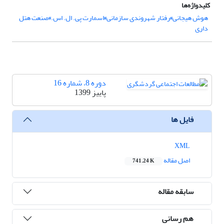
کلیدواژه‌ها
هوش هیجانی#رفتار شهروندی سازمانی#اسمارت پی. ال. اس.#صنعت هتل­
داری
دوره 8، شماره 16
پاییز 1399
فایل ها
XML
اصل مقاله
741.24 K
سابقه مقاله
هم رسانی