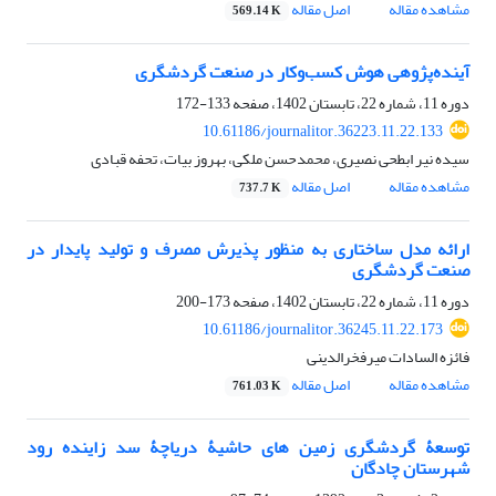
مشاهده مقاله
اصل مقاله
569.14 K
آینده‌پژوهی هوش کسب‌و‌کار در صنعت گردشگری
دوره 11، شماره 22، تابستان 1402، صفحه
133-172
10.61186/journalitor.36223.11.22.133
سیده نیر ابطحی نصیری، محمدحسن ملکی، بهروز بیات، تحفه قبادی
مشاهده مقاله
اصل مقاله
737.7 K
ارائه مدل ساختاری به منظور پذیرش مصرف و تولید پایدار در
صنعت گردشگری
دوره 11، شماره 22، تابستان 1402، صفحه
173-200
10.61186/journalitor.36245.11.22.173
فائزه السادات میرفخرالدینی
مشاهده مقاله
اصل مقاله
761.03 K
توسعۀ گردشگری زمین های حاشیۀ دریاچۀ سد زاینده رود
شهرستان چادگان