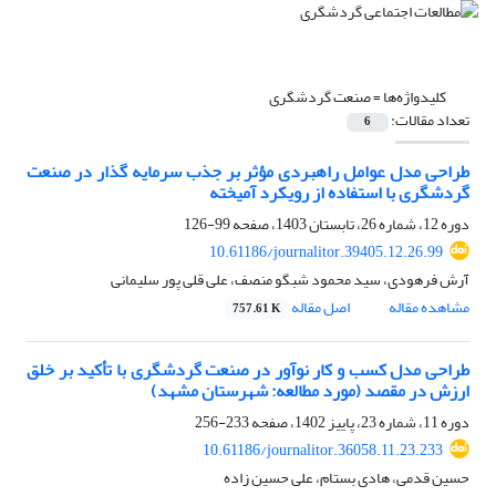
کلیدواژه‌ها =
صنعت گردشگری
تعداد مقالات:
6
طراحی مدل عوامل راهبردی مؤثر بر جذب سرمایه گذار در صنعت
گردشگری با استفاده از رویکرد آمیخته
دوره 12، شماره 26، تابستان 1403، صفحه
99-126
10.61186/journalitor.39405.12.26.99
آرش فرهودی، سید محمود شبگو منصف، علی قلی پور سلیمانی
مشاهده مقاله
اصل مقاله
757.61 K
طراحی مدل کسب و کار نوآور در صنعت گردشگری با تأکید بر خلق
ارزش در مقصد (مورد مطالعه: شهرستان مشهد)
دوره 11، شماره 23، پاییز 1402، صفحه
233-256
10.61186/journalitor.36058.11.23.233
حسین قدمی، هادی بستام، علی حسین زاده