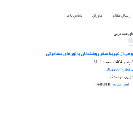
ارسال مقاله
داوران
تماس با ما
ای مسافرتی
ژوهی از تجربۀ سفر روشندلان با تور­های مسافرتی
1-31
10.22034/jitor
وری، مهدیه بُد
اصل مقاله
648.88 K