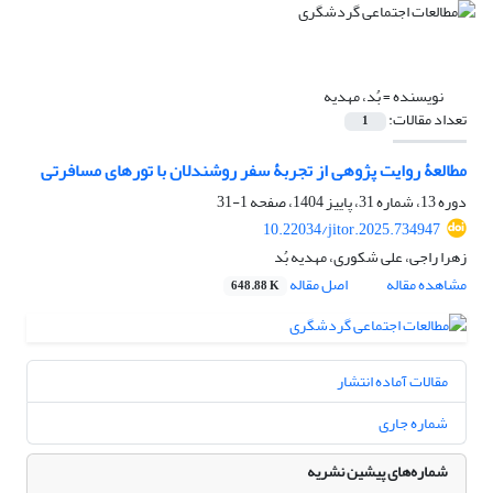
نویسنده =
بُد، مهدیه
تعداد مقالات:
1
مطالعۀ روایت ­پژوهی از تجربۀ سفر روشندلان با تور­های مسافرتی
دوره 13، شماره 31، پاییز 1404، صفحه
1-31
10.22034/jitor.2025.734947
زهرا راجی، علی شکوری، مهدیه بُد
مشاهده مقاله
اصل مقاله
648.88 K
مقالات آماده انتشار
شماره جاری
شماره‌های پیشین نشریه