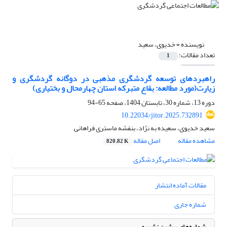
نویسنده =
خدیوی، سعید
تعداد مقالات:
1
راهبردهای توسعه گردشگری مذهبی در دوگانه گردشگری و
زیارت(مورد مطالعه: بقاع متبرکه استان چهارمحال و بختیاری)
دوره 13، شماره 30، تابستان 1404، صفحه
65-94
10.22034/jitor.2025.732891
سعید خدیوی، سعیده به نژاد، بنفشه ماستری فراهانی
مشاهده مقاله
اصل مقاله
820.82 K
مقالات آماده انتشار
شماره جاری
شماره‌های پیشین نشریه