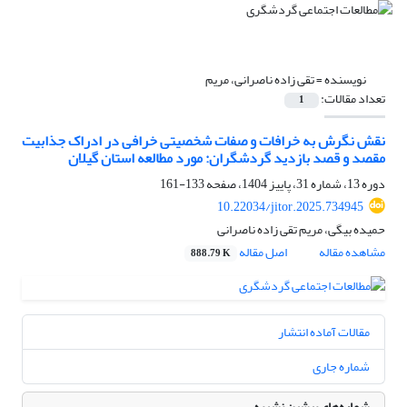
نویسنده =
تقی زاده ناصرانی، مریم
تعداد مقالات:
1
نقش نگرش به خرافات و صفات شخصیتی خرافی در ادراک جذابیت
مقصد و قصد بازدید گردشگران: مورد مطالعه استان گیلان
دوره 13، شماره 31، پاییز 1404، صفحه
133-161
10.22034/jitor.2025.734945
حمیده بیگی، مریم تقی زاده ناصرانی
مشاهده مقاله
اصل مقاله
888.79 K
مقالات آماده انتشار
شماره جاری
شماره‌های پیشین نشریه