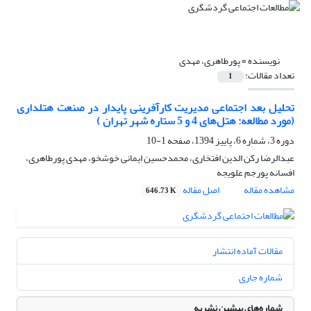
نویسنده =
پورطاهری، مهدی
تعداد مقالات:
1
تحلیل بعد اجتماعی مدیریت کارآفرینی پایدار در صنعت هتلداری
(مورد مطالعه: هتل‌های 4 و 5 ستاره شهر تهران )
دوره 3، شماره 6، پاییز 1394، صفحه
1-10
عبدالرضا رکن الدین افتخاری، محمدحسین ایمانی خوشخو، مهدی پورطاهری،
افسانه پورجم علویجه
مشاهده مقاله
اصل مقاله
646.73 K
مقالات آماده انتشار
شماره جاری
شماره‌های پیشین نشریه