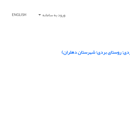
ورود به سامانه
ENGLISH
وردی: روستای بردی؛ شهرستان دهلران)