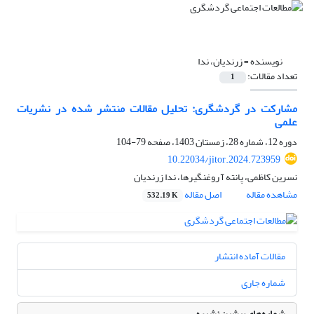
نویسنده =
زرندیان، ندا
تعداد مقالات:
1
مشارکت در گردشگری: تحلیل مقالات منتشر شده در نشریات
علمی
دوره 12، شماره 28، زمستان 1403، صفحه
79-104
10.22034/jitor.2024.723959
نسرین کاظمی، پانته آ روغنگیرها، ندا زرندیان
مشاهده مقاله
اصل مقاله
532.19 K
مقالات آماده انتشار
شماره جاری
شماره‌های پیشین نشریه