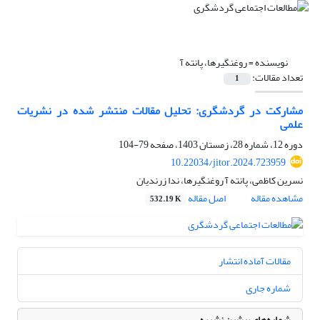
نویسنده =
روغنگیرها، پانته آ
تعداد مقالات:
1
مشارکت در گردشگری: تحلیل مقالات منتشر شده در نشریات
علمی
دوره 12، شماره 28، زمستان 1403، صفحه
79-104
10.22034/jitor.2024.723959
نسرین کاظمی، پانته آ روغنگیرها، ندا زرندیان
مشاهده مقاله
اصل مقاله
532.19 K
مقالات آماده انتشار
شماره جاری
شماره‌های پیشین نشریه