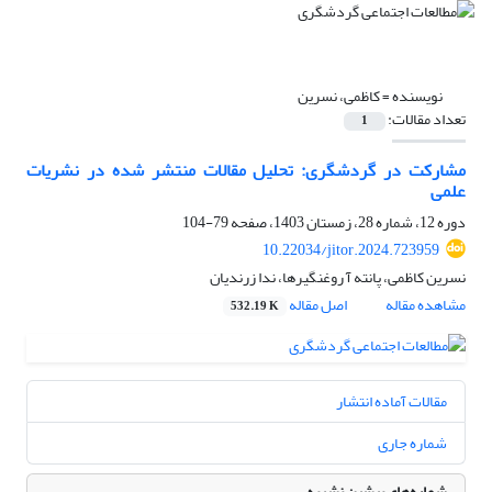
نویسنده =
کاظمی، نسرین
تعداد مقالات:
1
مشارکت در گردشگری: تحلیل مقالات منتشر شده در نشریات
علمی
دوره 12، شماره 28، زمستان 1403، صفحه
79-104
10.22034/jitor.2024.723959
نسرین کاظمی، پانته آ روغنگیرها، ندا زرندیان
مشاهده مقاله
اصل مقاله
532.19 K
مقالات آماده انتشار
شماره جاری
شماره‌های پیشین نشریه