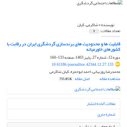
نویسنده =
شاکرمی، کیان
تعداد مقالات:
1
قابلیت ها و محدودیت های برندسازی گردشگری ایران در رقابت با
کشورهای خاورمیانه
دوره 12، شماره 27، پاییز 1403، صفحه
133-160
10.61186/journalitor.42344.12.27.133
محمدرضا روزبهانی، احمد ابوحمزه، کیان شاکرمی
مشاهده مقاله
اصل مقاله
755.05 K
مقالات آماده انتشار
شماره جاری
شماره‌های پیشین نشریه