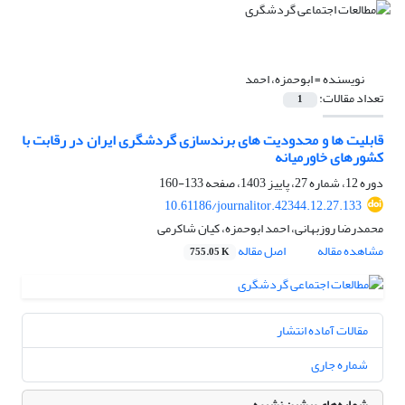
نویسنده =
ابوحمزه، احمد
تعداد مقالات:
1
قابلیت ها و محدودیت های برندسازی گردشگری ایران در رقابت با
کشورهای خاورمیانه
دوره 12، شماره 27، پاییز 1403، صفحه
133-160
10.61186/journalitor.42344.12.27.133
محمدرضا روزبهانی، احمد ابوحمزه، کیان شاکرمی
مشاهده مقاله
اصل مقاله
755.05 K
مقالات آماده انتشار
شماره جاری
شماره‌های پیشین نشریه