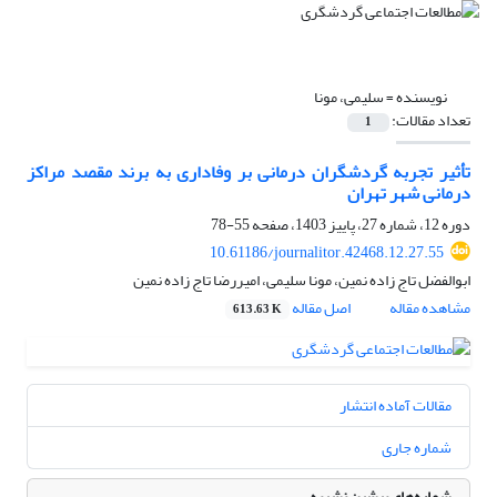
نویسنده =
سلیمی، مونا
تعداد مقالات:
1
تأثیر تجربه گردشگران درمانی بر وفاداری به برند مقصد مراکز
درمانی شهر تهران
دوره 12، شماره 27، پاییز 1403، صفحه
55-78
10.61186/journalitor.42468.12.27.55
ابوالفضل تاج زاده نمین، مونا سلیمی، امیررضا تاج زاده نمین
مشاهده مقاله
اصل مقاله
613.63 K
مقالات آماده انتشار
شماره جاری
شماره‌های پیشین نشریه