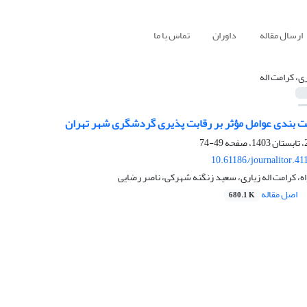
ارسال مقاله
داوران
تماس با ما
ری، کرامت اله
یت بندی عوامل مؤثر بر رقابت پذیری گردشگری شهر تهران
49-74
10.61186/journalitor.41
 کرامت اله زیاری، سعید زنگنه شهرکی، ناصر رضایی
اصل مقاله
680.1 K