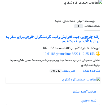
نویسنده =
نیلی احمدآبادی، مجید
تعداد مقالات:
1
ارائه چارچوبی جهت افزایش رغبت گردشگران خارجی برای سفر به
ایران با تأکید بر قدرت نرم
دوره 12، شماره 25، بهار 1403، صفحه
153-182
10.61186/journalitor.36221.12.25.153
شادی محمودی دارانی، محمد مهدی رحیمیان اصل، محمدحسن ملکی، مجید
نیلی احمدآبادی
مشاهده مقاله
اصل مقاله
708.2 K
مقالات آماده انتشار
شماره جاری