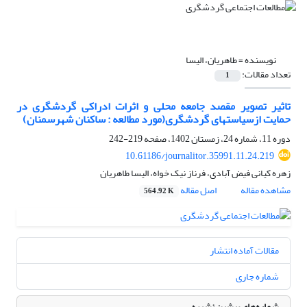
نویسنده =
طاهریان، الیسا
تعداد مقالات:
1
تاثیر تصویر مقصد جامعه محلی و اثرات ادراکی گردشگری در
حمایت ازسیاستهای گردشگری(مورد مطالعه : ساکنان شهرسمنان)
دوره 11، شماره 24، زمستان 1402، صفحه
219-242
10.61186/journalitor.35991.11.24.219
زهره کیانی فیض آبادی، فرناز نیک خواه، الیسا طاهریان
مشاهده مقاله
اصل مقاله
564.92 K
مقالات آماده انتشار
شماره جاری
شماره‌های پیشین نشریه