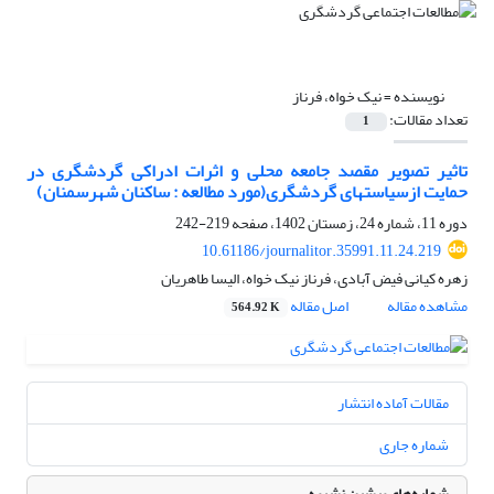
نویسنده =
نیک خواه، فرناز
تعداد مقالات:
1
تاثیر تصویر مقصد جامعه محلی و اثرات ادراکی گردشگری در
حمایت ازسیاستهای گردشگری(مورد مطالعه : ساکنان شهرسمنان)
دوره 11، شماره 24، زمستان 1402، صفحه
219-242
10.61186/journalitor.35991.11.24.219
زهره کیانی فیض آبادی، فرناز نیک خواه، الیسا طاهریان
مشاهده مقاله
اصل مقاله
564.92 K
مقالات آماده انتشار
شماره جاری
شماره‌های پیشین نشریه