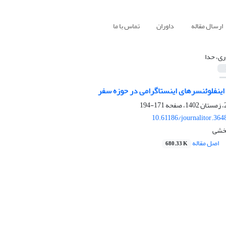
ارسال مقاله
داوران
تماس با ما
ری، حدا
 اینفلوئنسرهای اینستاگرامی در حوزه سفر
171-194
10.61186/journalitor.364
بخشی
اصل مقاله
680.33 K