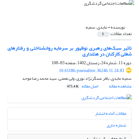
نویسنده =
عابدی، سمیه
تعداد مقالات:
1
تاثیر سبک‌های رهبری نوظهور بر سرمایه روانشناختی و رفتارهای
شغلی کارکنان در هتلداری
دوره 11، شماره 24، زمستان 1402، صفحه
83-108
10.61186/journalitor.36246.11.24.83
سمیه عابدی، باقر عسگرنژاد نوری، ولی نعمتی، سید محمد رضا موحد
مشاهده مقاله
اصل مقاله
475.4 K
مقالات آماده انتشار
شماره جاری
شماره‌های پیشین نشریه