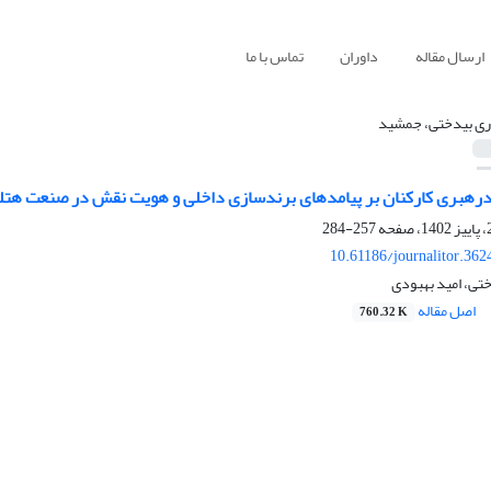
ارسال مقاله
داوران
تماس با ما
ری بیدختی، جمشید
درهبری کارکنان بر پیامدهای برندسازی داخلی و هویت نقش در صنعت هتلد
257-284
10.61186/journalitor.362
تی، امید بهبودی
اصل مقاله
760.32 K