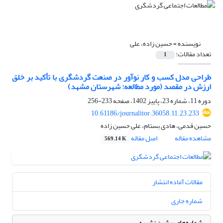
نویسنده =
حسین زاده، علی
تعداد مقالات:
1
طراحی مدل کسب و کار نوآور در صنعت گردشگری با تأکید بر خلق
ارزش در مقصد (مورد مطالعه: شهرستان مشهد)
دوره 11، شماره 23، پاییز 1402، صفحه
233-256
10.61186/journalitor.36058.11.23.233
حسین قدمی، هادی بستام، علی حسین زاده
مشاهده مقاله
اصل مقاله
569.14 K
مقالات آماده انتشار
شماره جاری
شماره‌های پیشین نشریه