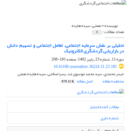
نویسنده =
نعمتی، سیده هایده
تعداد مقالات:
1
تحلیلی بر نقش سرمایه اجتماعی، تعامل اجتماعی و تسهیم دانش
در بازاریابی گردشگری الکترونیک
دوره 11، شماره 23، پاییز 1402، صفحه
181-208
10.61186/journalitor.36224.11.23.181
حیدر محمدی، سید محمد موسوی جد، یسرا صالحی، سیده هایده نعمتی
مشاهده مقاله
اصل مقاله
870.11 K
مقالات آماده انتشار
شماره جاری
شماره‌های پیشین نشریه