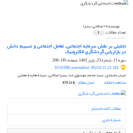
نویسنده =
صالحی، یسرا
تعداد مقالات:
1
تحلیلی بر نقش سرمایه اجتماعی، تعامل اجتماعی و تسهیم دانش
در بازاریابی گردشگری الکترونیک
دوره 11، شماره 23، پاییز 1402، صفحه
181-208
10.61186/journalitor.36224.11.23.181
حیدر محمدی، سید محمد موسوی جد، یسرا صالحی، سیده هایده نعمتی
مشاهده مقاله
اصل مقاله
870.11 K
مقالات آماده انتشار
شماره جاری
شماره‌های پیشین نشریه