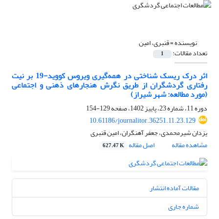
نویسنده =
قنبری، امین
تعداد مقالات:
1
اثر درک ریسک شناختی در همه‌گیری ویروس کووید-19 بر نیت
رفتاری گردشگران از طریق نگرش هنجارهای ذهنی و اجتماعی
(مورد مطالعه: شهر شیراز)
دوره 11، شماره 23، پاییز 1402، صفحه
129-154
10.61186/journalitor.36251.11.23.129
یزدان شیرمحمدی، جعفر آهنگران، امین قنبری
مشاهده مقاله
اصل مقاله
627.47 K
مقالات آماده انتشار
شماره جاری