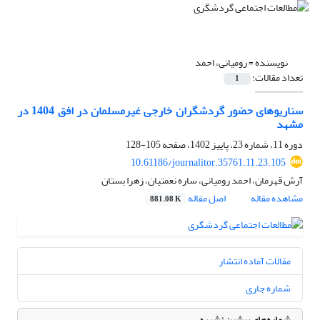
نویسنده =
رومیانی، احمد
تعداد مقالات:
1
سناریو‌های حضور گردشگران خارجی غیرمسلمان در افق 1404 در
مشهد
دوره 11، شماره 23، پاییز 1402، صفحه
105-128
10.61186/journalitor.35761.11.23.105
آرش قهرمان، احمد رومیانی، ساره نعمتیان، زهرا بستان
مشاهده مقاله
اصل مقاله
881.08 K
مقالات آماده انتشار
شماره جاری
شماره‌های پیشین نشریه