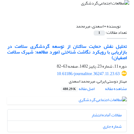
نویسنده =
اسعدی، میرمحمد
تعداد مقالات:
1
تحلیل نقش حمایت ساکنان از توسعه گردشگری سلامت در
بازاریابی با رویکرد نگاشت شناختی (مورد مطالعه: شهرک سلامت
اصفهان)
دوره 11، شماره 23، پاییز 1402، صفحه
63-82
10.61186/journalitor.36247.11.23.63
مهناز دوستی ایرانی، میرمحمد اسعدی
مشاهده مقاله
اصل مقاله
480.29 K
مقالات آماده انتشار
شماره جاری