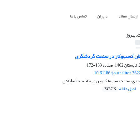
ارسال مقاله
داوران
تماس با ما
ت، بهروز
وش کسب‌و‌کار در صنعت گردشگری
133-172
10.61186/journalitor.362
صیری، محمدحسن ملکی، بهروز بیات، تحفه قبادی
اصل مقاله
737.7 K