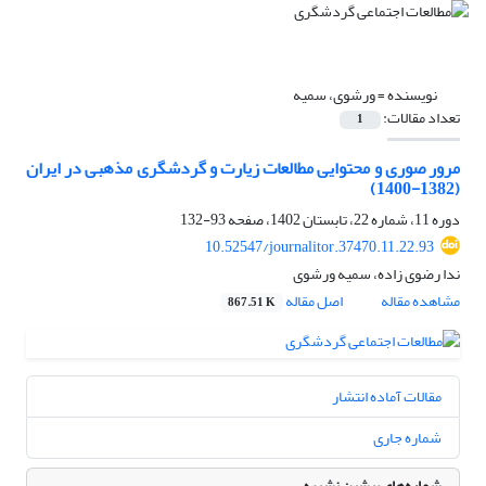
نویسنده =
ورشوی، سمیه
تعداد مقالات:
1
مرور صوری و محتوایی مطالعات زیارت و گردشگری مذهبی در ایران
(1382-1400)
دوره 11، شماره 22، تابستان 1402، صفحه
93-132
10.52547/journalitor.37470.11.22.93
ندا رضوی زاده، سمیه ورشوی
مشاهده مقاله
اصل مقاله
867.51 K
مقالات آماده انتشار
شماره جاری
شماره‌های پیشین نشریه