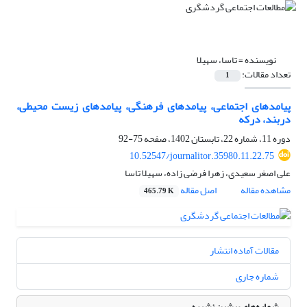
نویسنده =
تاسا، سهیلا
تعداد مقالات:
1
پیامدهای اجتماعی، پیامدهای فرهنگی، پیامدهای زیست محیطی،
دربند، درکه
دوره 11، شماره 22، تابستان 1402، صفحه
75-92
10.52547/journalitor.35980.11.22.75
علی اصغر سعیدی، زهرا فرضی زاده، سهیلا تاسا
مشاهده مقاله
اصل مقاله
465.79 K
مقالات آماده انتشار
شماره جاری
شماره‌های پیشین نشریه