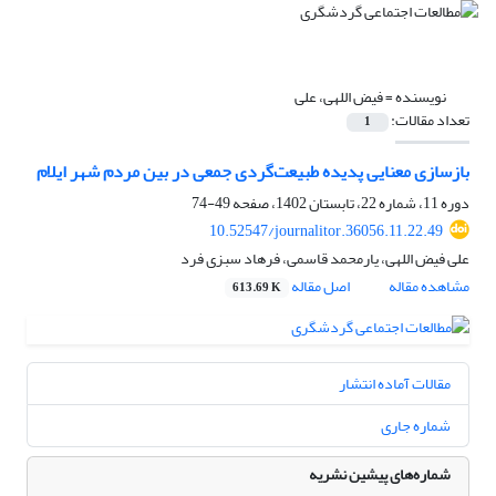
نویسنده =
فیض اللهی، علی
تعداد مقالات:
1
بازسازی معنایی پدیده طبیعت‌گردی جمعی در بین مردم شهر ایلام
دوره 11، شماره 22، تابستان 1402، صفحه
49-74
10.52547/journalitor.36056.11.22.49
علی فیض اللهی، یارمحمد قاسمی، فرهاد سبزی فرد
مشاهده مقاله
اصل مقاله
613.69 K
مقالات آماده انتشار
شماره جاری
شماره‌های پیشین نشریه