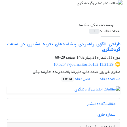
نویسنده =
نیکی، حکیمه
تعداد مقالات:
1
طراحی الگوی راهبردی پیشایندهای تجربه مشتری در صنعت
گردشگری
دوره 11، شماره 21، بهار 1402، صفحه
29-68
10.52547/journalitor.36152.11.21.29
صغری تقی پور، صمد عالی، علیرضا بافنده زنده، حکیمه نیکی
مشاهده مقاله
اصل مقاله
1.03 M
مقالات آماده انتشار
شماره جاری
شماره‌های پیشین نشریه