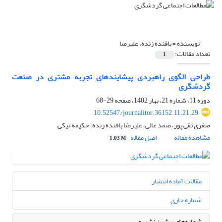
نویسنده =
بافنده زنده، علیرضا
تعداد مقالات:
1
طراحی الگوی راهبردی پیشایندهای تجربه مشتری در صنعت
گردشگری
دوره 11، شماره 21، بهار 1402، صفحه
29-68
10.52547/journalitor.36152.11.21.29
صغری تقی پور، صمد عالی، علیرضا بافنده زنده، حکیمه نیکی
مشاهده مقاله
اصل مقاله
1.03 M
مقالات آماده انتشار
شماره جاری
شماره‌های پیشین نشریه