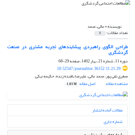
نویسنده =
عالی، صمد
تعداد مقالات:
1
طراحی الگوی راهبردی پیشایندهای تجربه مشتری در صنعت
گردشگری
دوره 11، شماره 21، بهار 1402، صفحه
29-68
10.52547/journalitor.36152.11.21.29
صغری تقی پور، صمد عالی، علیرضا بافنده زنده، حکیمه نیکی
مشاهده مقاله
اصل مقاله
1.03 M
مقالات آماده انتشار
شماره جاری
شماره‌های پیشین نشریه