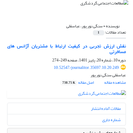
نویسنده =
سنگی نور پور، عباسقلی
تعداد مقالات:
1
نقش ارزش تجربی در کیفیت ارتباط با مشتریان آژانس های
مسافرتی
دوره 10، شماره 20، پاییز 1401، صفحه
249-274
10.52547/journalitor.35697.10.20.249
عباسقلی سنگی نور پور
مشاهده مقاله
اصل مقاله
738.75 K
مقالات آماده انتشار
شماره جاری
شماره‌های پیشین نشریه