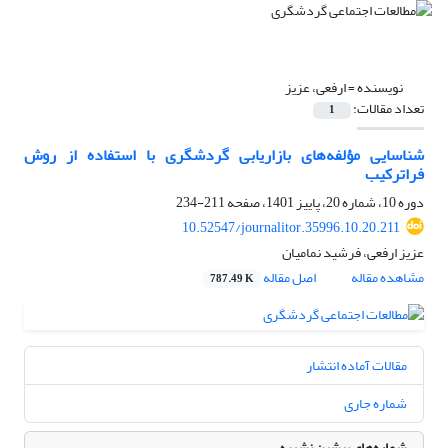
نویسنده =
ارفعی، عزیز
تعداد مقالات:
1
شناسایی مؤلفه‌های بازاریابی گردشگری با استفاده از روش
فراترکیب
دوره 10، شماره 20، پاییز 1401، صفحه
211-234
10.52547/journalitor.35996.10.20.211
عزیز ارفعی، فرشید نمامیان
مشاهده مقاله
اصل مقاله
787.49 K
مقالات آماده انتشار
شماره جاری
شماره‌های پیشین نشریه