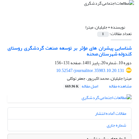
نویسنده =
جلیلیان، میترا
تعداد مقالات:
1
شناسایی پیشران های مؤثر بر توسعه صنعت گردشگری روستای
کندوله شهرستان صحنه
دوره 10، شماره 20، پاییز 1401، صفحه
131-156
10.52547/journalitor.35983.10.20.131
میترا جلیلیان، محمد اکبرپور، جعفر توکلی
مشاهده مقاله
اصل مقاله
669.96 K
مقالات آماده انتشار
شماره جاری
شماره‌های پیشین نشریه