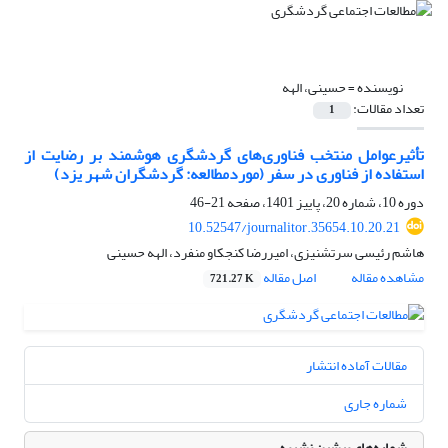
نویسنده =
حسینی، الهه
تعداد مقالات:
1
تأثیرعوامل منتخب فناوری‌های گردشگری هوشمند بر رضایت از
استفاده از فناوری در سفر (موردمطالعه: گردشگران شهر یزد)
دوره 10، شماره 20، پاییز 1401، صفحه
21-46
10.52547/journalitor.35654.10.20.21
هاشم رئیسی سرتشنیزی، امیررضا کنجکاو منفرد، الهه حسینی
مشاهده مقاله
اصل مقاله
721.27 K
مقالات آماده انتشار
شماره جاری
شماره‌های پیشین نشریه