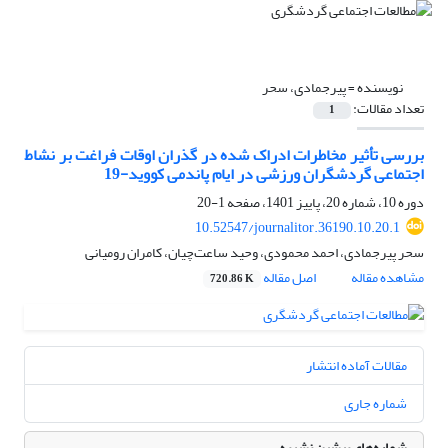
نویسنده =
پیرجمادی، سحر
تعداد مقالات:
1
بررسی تأثیر مخاطرات ادراک‌ شده در گذران اوقات فراغت بر نشاط
اجتماعی گردشگران ورزشی در ایام پاندمی کووید-19
دوره 10، شماره 20، پاییز 1401، صفحه
1-20
10.52547/journalitor.36190.10.20.1
سحر پیرجمادی، احمد محمودی، وحید ساعت‌چیان، کامران رومیانی
مشاهده مقاله
اصل مقاله
720.86 K
مقالات آماده انتشار
شماره جاری
شماره‌های پیشین نشریه