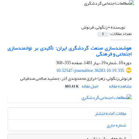
نویسنده =
زنگوئی، فرنوش
تعداد مقالات:
1
هوشمندسازی صنعت گردشگری ایران: تأکیدی بر توانمندسازی
اجتماعی و فرهنگی
دوره 10، شماره 19، بهار 1401، صفحه
335-368
10.52547/journalitor.36283.10.19.335
فرنوش زنگوئی، زهرا خرازی محمدوندی آذر، جمشید صالحی صدقیانی
مشاهده مقاله
اصل مقاله
803.41 K
مقالات آماده انتشار
شماره جاری
شماره‌های پیشین نشریه