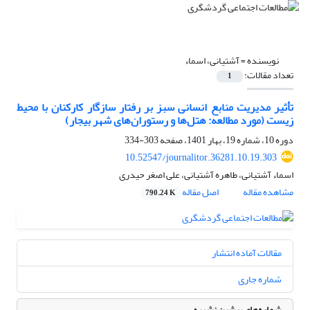
نویسنده =
آشتیانی، اسماء
تعداد مقالات:
1
تأثیر مدیریت منابع انسانی سبز بر رفتار سازگار کارکنان با محیط‌
زیست (مورد مطالعه: هتل‌ها و رستوران‌های شهر بیجار)
دوره 10، شماره 19، بهار 1401، صفحه
303-334
10.52547/journalitor.36281.10.19.303
اسماء آشتیانی، طاهره آشتیانی، علی اصغر حیدری
مشاهده مقاله
اصل مقاله
790.24 K
مقالات آماده انتشار
شماره جاری
شماره‌های پیشین نشریه