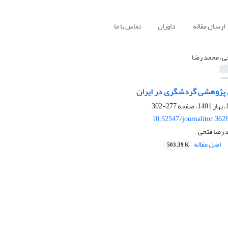
ارسال مقاله
داوران
تماس با ما
ی، محمد رضا
ی پژوهشی گردشگری در ایران
277-302
10.52547/journalitor.362
 رضا فتحی
اصل مقاله
503.39 K