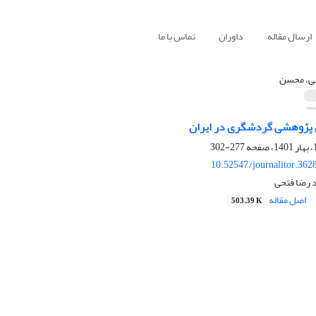
ارسال مقاله
داوران
تماس با ما
بی، محسن
ی پژوهشی گردشگری در ایران
277-302
10.52547/journalitor.362
 رضا فتحی
اصل مقاله
503.39 K