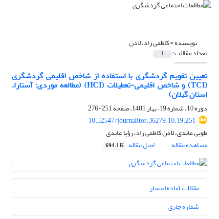
نویسنده =
کاظمی راد، لادن
تعداد مقالات:
1
تعیین تقویم گردشگری با استفاده از شاخص اقلیمی گردشگری
(TCI) و شاخص اقلیمی-تعطیلات (HCI) (مطالعه موردی: آستارا،
استان گیلان)
دوره 10، شماره 19، بهار 1401، صفحه
251-276
10.52547/journalitor.36279.10.19.251
طوبی عابدی، لادن کاظمی راد، رؤیا عابدی
مشاهده مقاله
اصل مقاله
694.1 K
مقالات آماده انتشار
شماره جاری